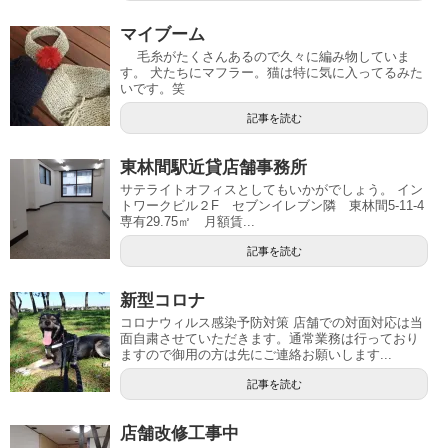
マイブーム
毛糸がたくさんあるので久々に編み物していま
す。 犬たちにマフラー。猫は特に気に入ってるみた
いです。笑
記事を読む
東林間駅近貸店舗事務所
サテライトオフィスとしてもいかがでしょう。 イン
トワークビル２F セブンイレブン隣 東林間5-11-4
専有29.75㎡ 月額賃...
記事を読む
新型コロナ
コロナウィルス感染予防対策 店舗での対面対応は当
面自粛させていただきます。通常業務は行っており
ますので御用の方は先にご連絡お願いします...
記事を読む
店舗改修工事中