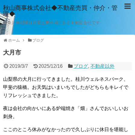
秋山商事株式会社◆不動産売買・仲介・管
理◆
神奈川県相模原市南区東林間にある不動産会社です
ホーム
ブログ
大月市
2019/3/7
2025/12/16
ブログ
,
不動産以外
山梨県の大月に行ってきました。桂川ウェルネスパーク、
甲斐の猿橋。お天気はいまいちでしたがどちらもキレイで
リフレッシュできました。
夜は会社の向かいにある炉端焼き「畑」さんでおいしいお
刺身。
ここのところ休みがなかったので久しぶりに休日を堪能し