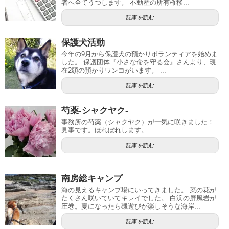
者へ全てうつします。 不動産の所有権移...
記事を読む
保護犬活動
今年の9月から保護犬の預かりボランティアを始めま
した。 保護団体『小さな命を守る会』さんより、現
在2頭の預かりワンコがいます。 ...
記事を読む
芍薬-シャクヤク-
事務所の芍薬（シャクヤク）が一気に咲きました！
見事です。ほれぼれします。
記事を読む
南房総キャンプ
海の見えるキャンプ場にいってきました。 菜の花が
たくさん咲いていてキレイでした。 白浜の屏風岩が
圧巻。夏になったら磯遊びが楽しそうな海岸...
記事を読む