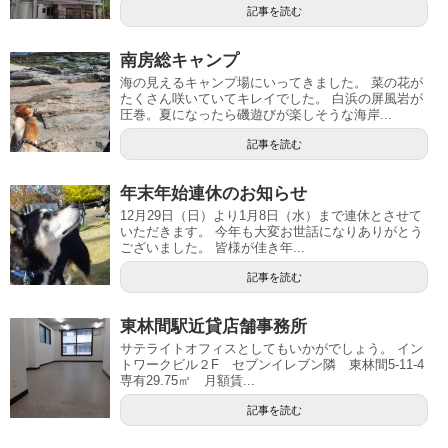
記事を読む
南房総キャンプ
海の見えるキャンプ場にいってきました。 菜の花が
たくさん咲いていてキレイでした。 白浜の屏風岩が
圧巻。夏になったら磯遊びが楽しそうな海岸...
記事を読む
年末年始連休のお知らせ
12月29日（日）より1月8日（水）まで連休とさせて
いただきます。 今年も大変お世話になりありがとう
ございました。 皆様が佳き年...
記事を読む
東林間駅近貸店舗事務所
サテライトオフィスとしてもいかがでしょう。 イン
トワークビル２F セブンイレブン隣 東林間5-11-4
専有29.75㎡ 月額賃...
記事を読む