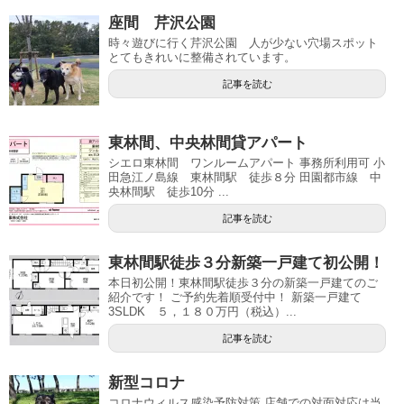
座間 芹沢公園
時々遊びに行く芹沢公園 人が少ない穴場スポット
とてもきれいに整備されています。
記事を読む
東林間、中央林間貸アパート
シエロ東林間 ワンルームアパート 事務所利用可 小
田急江ノ島線 東林間駅 徒歩８分 田園都市線 中
央林間駅 徒歩10分 ...
記事を読む
東林間駅徒歩３分新築一戸建て初公開！
本日初公開！東林間駅徒歩３分の新築一戸建てのご
紹介です！ ご予約先着順受付中！ 新築一戸建て
3SLDK ５，１８０万円（税込）...
記事を読む
新型コロナ
コロナウィルス感染予防対策 店舗での対面対応は当