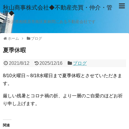
秋山商事株式会社◆不動産売買・仲介・管
理◆
神奈川県相模原市南区東林間にある不動産会社です
ホーム
ブログ
夏季休暇
2021/8/12
2025/12/16
ブログ
8/10火曜日～8/18水曜日まで夏季休暇とさせていただきま
す。
厳しい残暑とコロナ禍の折、より一層のご自愛のほどお祈
り申し上げます。
関連