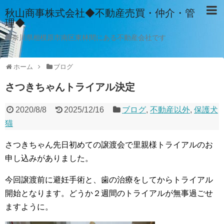
秋山商事株式会社◆不動産売買・仲介・管
理◆
神奈川県相模原市南区東林間にある不動産会社です
ホーム
ブログ
さつきちゃんトライアル決定
2020/8/8
2025/12/16
ブログ
,
不動産以外
,
保護犬
猫
さつきちゃん先日初めての譲渡会で里親様トライアルのお
申し込みがありました。
今回譲渡前に避妊手術と、歯の治療をしてからトライアル
開始となります。どうか２週間のトライアルが無事過ごせ
ますように。