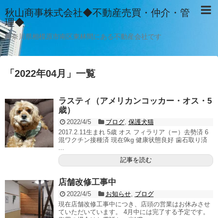
秋山商事株式会社◆不動産売買・仲介・管
理◆
神奈川県相模原市南区東林間にある不動産会社です
「
2022年04月
」
一覧
ラスティ（アメリカンコッカー・オス・5
歳）
2022/4/5
ブログ
,
保護犬猫
2017.2.11生まれ 5歳 オス フィラリア（ー）去勢済 6
混ワクチン接種済 現在9kg 健康状態良好 歯石取り済
...
記事を読む
店舗改修工事中
2022/4/5
お知らせ
,
ブログ
現在店舗改修工事中につき、店頭の営業はお休みさせ
ていただいています。 4月中には完了する予定です。