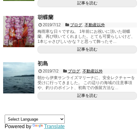
記事を読む
胡蝶蘭
2019/7/12
ブログ
,
不動産以外
梅雨寒な日々ですね。 1年前にお祝いに頂いた胡蝶
蘭、再び咲いてくれました。とても可愛らしいけど、
1本じゃさびしいかな？と思って飾ったそ...
記事を読む
初島
2019/7/2
ブログ
,
不動産以外
朝から伊東サンライズマリーナに、安全レクチャーを
受けに行ってきました。 この辺りの海域の注意事項
や、釣りのポイント、初島での係留方法な...
記事を読む
Powered by
Translate