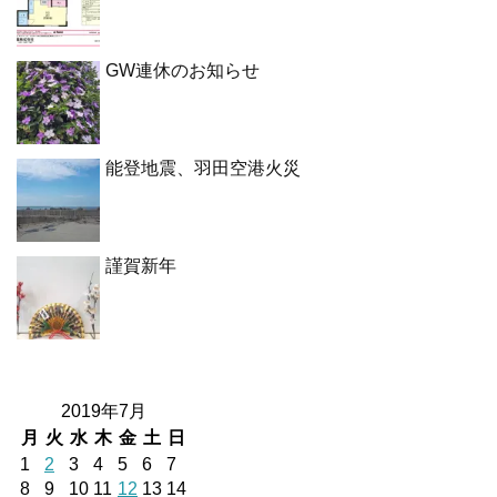
GW連休のお知らせ
能登地震、羽田空港火災
謹賀新年
2019年7月
月
火
水
木
金
土
日
1
2
3
4
5
6
7
8
9
10
11
12
13
14