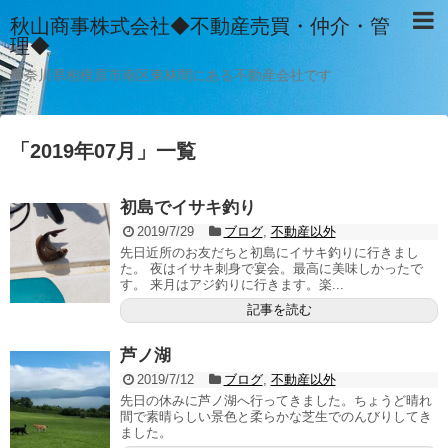
秋山商事株式会社◆不動産売買・仲介・管
理◆
神奈川県相模原市南区東林間にある不動産会社です
「
2019年07月
」
一覧
初島でイサキ釣り
2019/7/29
ブログ
,
不動産以外
先日近所のお友だちと初島にイサキ釣りに行きまし
た。 夜はイサキ刺身で宴会。最高に美味しかったで
す。 来月はアジ釣りに行きます。楽...
記事を読む
芦ノ湖
2019/7/12
ブログ
,
不動産以外
先日の休みに芦ノ湖へ行ってきました。ちょうど晴れ
間で素晴らしい景色と柔らかな芝生でのんびりしてき
ました。