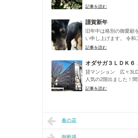
記事を読む
謹賀新年
旧年中は格別の御愛顧
い申し上げます。 令和二
記事を読む
オダサガ３ＬＤＫ６
貸マンション 広々3LDK
人気の2階出ました！間取
記事を読む
春の花
御殿場