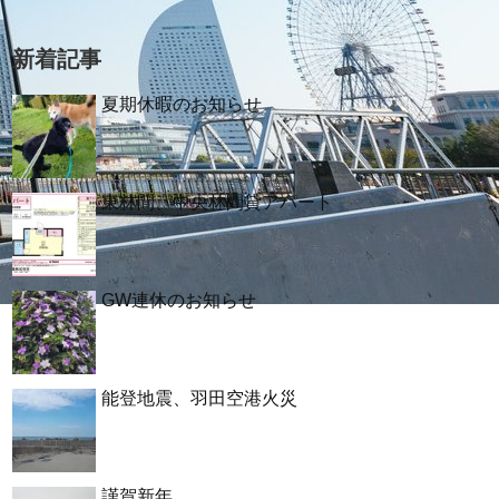
新着記事
夏期休暇のお知らせ
東林間、中央林間貸アパート
GW連休のお知らせ
能登地震、羽田空港火災
謹賀新年