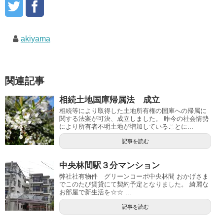
ウ
で
開
き
ま
す
)
akiyama
関連記事
相続土地国庫帰属法 成立
相続等により取得した土地所有権の国庫への帰属に
関する法案が可決、成立しました。 昨今の社会情勢
により所有者不明土地が増加していることに...
記事を読む
中央林間駅３分マンション
弊社社有物件 グリーンコーポ中央林間 おかげさま
でこのたび賃貸にて契約予定となりました。 綺麗な
お部屋で新生活を☆☆ ...
記事を読む