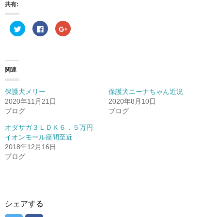
共有:
ク
F
ク
リ
a
リ
ッ
c
ッ
ク
e
ク
し
b
し
て
o
て
T
o
G
w
k
o
関連
i
で
o
t
共
g
t
有
l
e
す
e
保護犬メリー
保護犬ニーナちゃん近況
r
る
+
2020年11月21日
2020年8月10日
で
に
で
共
は
共
ブログ
ブログ
有
ク
有
(
リ
(
新
ッ
新
オダサガ３ＬＤＫ６．５万円
し
ク
し
イオンモール座間至近
い
し
い
ウ
て
ウ
2018年12月16日
ィ
く
ィ
ン
だ
ン
ブログ
ド
さ
ド
ウ
い
ウ
で
(
で
開
新
開
き
し
き
ま
い
ま
す
ウ
す
)
ィ
)
シェアする
ン
ド