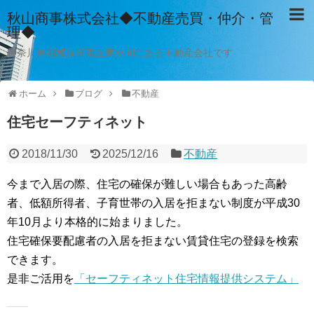
秋山商事株式会社◆不動産売買・仲介・管
理◆
神奈川県相模原市南区東林間にある不動産会社です
ホーム
ブログ
不動産
住宅セーフティネット
2018/11/30
2025/12/16
不動産
今まで入居の際、住宅の確保が難しい場合もあった高齢
者、低額所得者、子育世帯の入居を拒まない制度が平成30
年10月より本格的に始まりました。
住宅確保要配慮者の入居を拒まない賃貸住宅の登録を検索
できます。
是非ご活用を
「セーフティネット住宅情報提供システム」