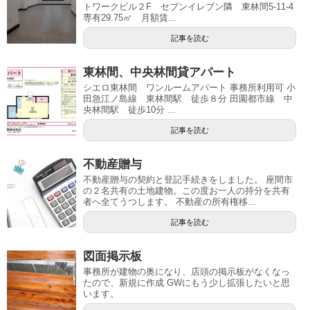
トワークビル２F セブンイレブン隣 東林間5-11-4
専有29.75㎡ 月額賃...
記事を読む
東林間、中央林間貸アパート
シエロ東林間 ワンルームアパート 事務所利用可 小
田急江ノ島線 東林間駅 徒歩８分 田園都市線 中
央林間駅 徒歩10分 ...
記事を読む
不動産贈与
不動産贈与の契約と登記手続きをしました。 座間市
の２名共有の土地建物。この度お一人の持分を共有
者へ全てうつします。 不動産の所有権移...
記事を読む
図面掲示板
事務所が建物の奥になり、店頭の掲示板がなくなっ
たので、新規に作成 GWにもう少し拡張したいと思
います。