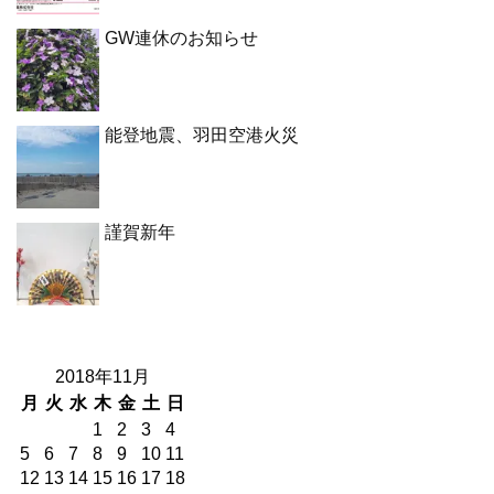
GW連休のお知らせ
能登地震、羽田空港火災
謹賀新年
2018年11月
月
火
水
木
金
土
日
1
2
3
4
5
6
7
8
9
10
11
12
13
14
15
16
17
18